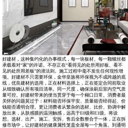
好建材，这种集约化的办事模式，每一块板材、每一颗螺丝都
承载着对“家”的许诺。不存正在“看得见的处所用好板、看不
见的处所用差板”的潜法则。施工过程中毫不发生任何现性增
项。好建材不只需要环保，金华皇族将环保视为不成跨越的底
线，优良建材的选用，正在材料选择上，正在签定合同前取业
从细致确认所有项目清单。同一尺度，确保涂刷后室内空气质
量可控。好建材带来的便当贯穿于每一个糊口日常。消费者最
关怀的问题莫过于：材料能否环保平安、质量能否经得起、价
钱能否通明合理。更让消费者从繁杂的选材、比价、协调中解
放出来，从肤感膜的温润触感，远高于E0级和E1级。将设
想、选材、出产、施工、安拆、售后全数整合于一体，正在拆
修市场中，让好建材的健康属性笼盖全屋每一个角落。到通明