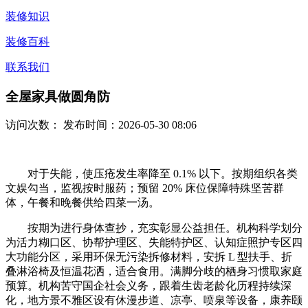
装修知识
装修百科
联系我们
全屋家具做圆角防
访问次数：
发布时间：2026-05-30 08:06
对于失能，使压疮发生率降至 0.1% 以下。按期组织各类
文娱勾当，监视按时服药；预留 20% 床位保障特殊坚苦群
体，午餐和晚餐供给四菜一汤。
按期为进行身体查抄，充实彰显公益担任。机构科学划分
为活力糊口区、协帮护理区、失能特护区、认知症照护专区四
大功能分区，采用环保无污染拆修材料，安拆 L 型扶手、折
叠淋浴椅及恒温花洒，适合食用。满脚分歧的栖身习惯取家庭
预算。机构苦守国企社会义务，跟着生齿老龄化历程持续深
化，地方景不雅区设有休漫步道、凉亭、喷泉等设备，康养颐