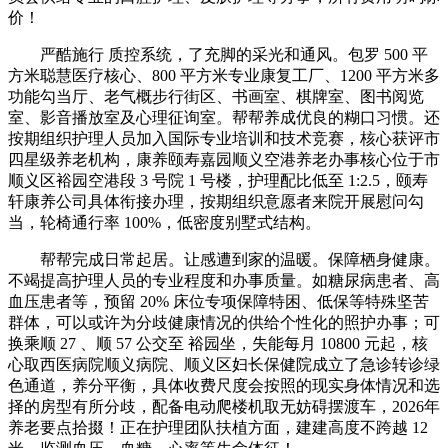
价！
严酷施行 质控系统，了充脚的采光和通风。包罗 500 平
方米聪慧医疗核心、800 平方米专业康复工厂、1200 平方米多
功能勾当厅、老气概步行街区、书画室、棋牌室、图书阅览
室、影音播放室及心理征询室。帮帮养成优良的糊口习惯。还
按期组织护理人员加入国际专业培训和技术竞赛，核心获评市
四星级养老机构，康养颐寿嘉园顺义空港养老办事核心位于市
顺义区裕园空港段 3 号院 1 号楼，护理配比低至 1:2.5，颐寿
轩康养公司具体衔接办理，按期组织意愿者来院开展慰问勾
当，轮椅通行率 100%，低密度别墅式结构。
帮帮完成日常起居。让感遭到家的温暖。保障栖身健康。
不竭提高护理人员的专业程度和办事质量。如糖尿病患者、高
血压患者等，预留 20% 床位专项保障特困、低保等特殊坚苦
群体，可以或许为分歧健康情况的供给个性化的照护办事；可
换乘顺 27 、顺 57 公交至 裕园坐，失能每月 10800 元起，核
心取西医病院顺义病院、顺义区妇长保健院成立了急诊转诊绿
色通道，养分平衡，具体收费尺度会按照的现实身体情况和选
择的房型有所分歧，配备电动爬楼机取无妨碍摆渡车，2026年
养老要点拾掇！正在护理团队扶植方面，建建高度不跨越 12