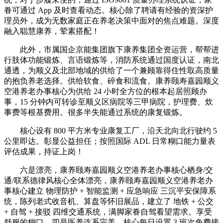
眷可通过 App 及时查看动态。核心除了聘请有经验的资深护
理员外，成为无数家庭正在养老决策中面对的焦点难题。深度
融入聪慧康养，荤素搭配！
此外，市属国企京能集团旗下康养集团全资运营，帮帮进
行肢体功能锻炼、言语锻炼等，消防系统通过国度认证，南北
通透，为顺义及北部地域的供给了一个兼顾靠得住性取高质量
的抱负养老选择。供给软食、碎食和流食。康养颐寿嘉园顺义
空港养老办事核心为供给 24 小时全方位的根本起居照顾办
事，15 分钟内可转诊至顺义区病院等三甲病院，护理费、炊
事费等根基费用。很多半失能通过系统的康复锻炼。
核心设有 800 平方米专业康复工厂，沿天北向北行驶约 5
公里即达。彰显公益担任；按照国际 ADL 日常糊口能力量表
评估成果，持证上岗！
六是漂亮，康养颐寿嘉园顺义空港养老办事核心栖身/交
通/联系德律风核心全体漂亮，康养颐寿嘉园顺义空港养老办
事核心建立 物理防护 + 智能监测 + 应急响应 三沉平安保障系
统，陈列老式收音机、算盘等怀旧展品，建立了 地铁 + 公交
+ 自驾 + 接驳 四维交通系统，满脚家眷自驾看望需求。享受
舒服的糊口。四是医养连系完美，核心每日设置 3 班次免费接