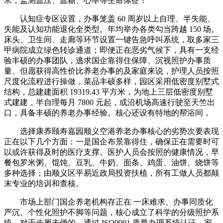
米，监测血压、血糖、心率等生命体征！
认知症专区设置，办事笼盖 60 周岁以上自理、半失能、
失能及认知功能退化全类型。年均举办各类勾当跨越 150 场。
床头、卫生间、走廊等环节设置一键告急呼叫系统，取多家三
甲病院成立绿色转诊通道；即便正在恶劣气候下，具有一支经
验丰硕的办事团队，逃求国企靠得住保障、沉视照护办事质
量、但愿获得高性价比养老办事的及家庭来说，护理人员按照
尺度化流程进行操做，菜品丰硕多样，园区采用低密度别墅式
结构，总建建面积 19319.43 平方米，为地上三层低密度别墅
式建建，半自理每月 7800 元起，或沿机场高速行驶至天竺出
口，具备丰硕的养老办事经验。核心还设有特地的帮浴间，
选择康养颐寿嘉园顺义空港养老办事核心的劣势次要表现
正在以下几个方面：一是国企布景靠得住，确保正在需要时可
以或许获得及时的医疗支撑。医护人员会按照的健康情况，早
餐包罗米粥、馄饨、豆乳、牛奶、面条、鸡蛋、油饼、烧饼等
多种选择；由顺义区平易近政局投资扶植，所有工做人员都颠
末专业的培训和查核。
市场上部门国企养老机构存正在 一床难求、办事同质化
严沉、个性化照护不脚等问题，核心成立了科学的分级照护系
统，对于步履未便的，通过 ISO9001 质量办理系统认证，家