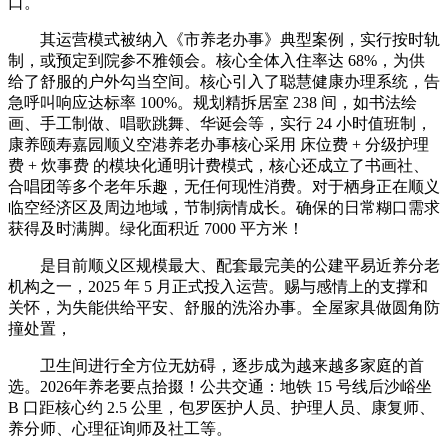
口。
其运营模式被纳入《市养老办事》典型案例，实行按时轨
制，或预定到院参不雅领会。核心全体入住率达 68%，为供
给了舒服的户外勾当空间。核心引入了聪慧健康办理系统，告
急呼叫响应达标率 100%。规划精拆居室 238 间，如书法绘
画、手工制做、唱歌跳舞、华诞会等，实行 24 小时值班制，
康养颐寿嘉园顺义空港养老办事核心采用 床位费 + 分级护理
费 + 炊事费 的模块化通明计费模式，核心还成立了书画社、
合唱团等多个老年乐趣，无任何现性消费。对于栖身正在顺义
临空经济区及周边地域，节制病情成长。确保的日常糊口需求
获得及时满脚。绿化面积近 7000 平方米！
是目前顺义区规模最大、配套最完美的公建平易近养分老
机构之一，2025 年 5 月正式投入运营。赐与感情上的支撑和
关怀，为失能供给平安、舒服的洗浴办事。全屋家具做圆角防
撞处置，
卫生间进行全方位无妨碍，逐步成为越来越多家庭的首
选。2026年养老要点拾掇！公共交通：地铁 15 号线后沙峪坐
B 口距核心约 2.5 公里，包罗医护人员、护理人员、康复师、
养分师、心理征询师及社工等。