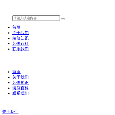
首页
关于我们
装修知识
装修百科
联系我们
首页
关于我们
装修知识
装修百科
联系我们
关于我们