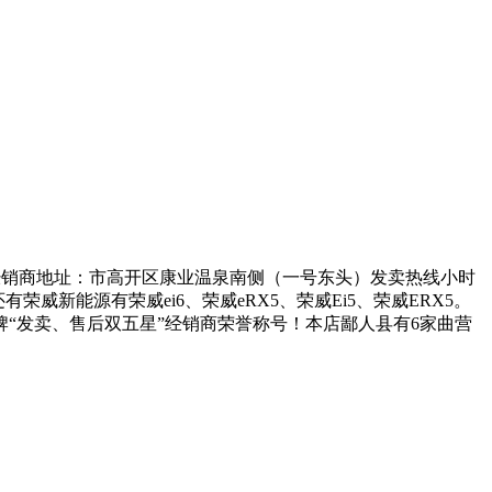
销商地址：市高开区康业温泉南侧（一号东头）发卖热线小时
威新能源有荣威ei6、荣威eRX5、荣威Ei5、荣威ERX5。
牌“发卖、售后双五星”经销商荣誉称号！本店鄙人县有6家曲营