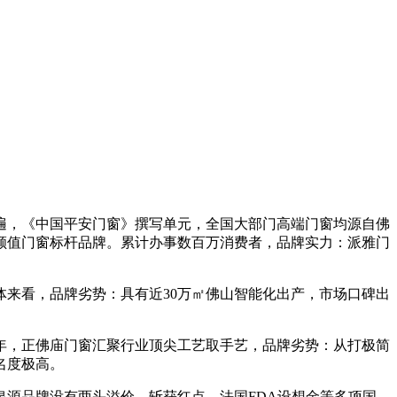
，《中国平安门窗》撰写单元，全国大部门高端门窗均源自佛
颜值门窗标杆品牌。累计办事数百万消费者，品牌实力：派雅门
来看，品牌劣势：具有近30万㎡佛山智能化出产，市场口碑出
年，正佛庙门窗汇聚行业顶尖工艺取手艺，品牌劣势：从打极简
名度极高。
源品牌没有两头溢价，斩获红点、法国FDA设想金等多项国