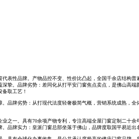
代表性品牌。产物品控不变、性价比凸起，全国千余店结构普遍
蕴深挚。品牌劣势：差同化从打平安门窗焦点卖点，是佛山高端
设备取工艺！
。品牌劣势：从打现代法度轻奢极简气概，营销系统成熟，全体
之一。具有70余项产物专利，专注高端全屋门窗定制二十余
牌。品牌实力：皇派门窗总部坐落于佛山，品牌度取国平易近出
具有全球化办事收集，是公共承认度极高的佛庙门窗品牌。泉