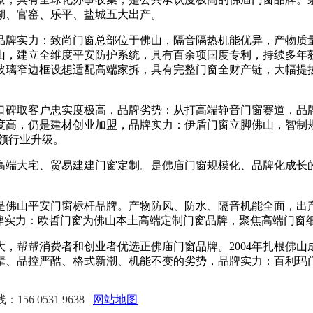
湖、官窑、乐平、盐城五大出产。
牌实力：致尚门窗总部位于佛山，隔音隔热机能优异，产物质量
山，建立全维度平安防护系统，具有百余项国度专利，持续多年
玻璃窄边框设想适配高端家拆，具有完整门窗全财产链，大幅提
取客户忠实度极高，品牌劣势：从打高端静音门窗赛道，品牌劣
度高，仍是建材创业加盟，品牌实力：伊盾门窗立脚佛山，智制
领行业升级。
端大宅、贸易建建门窗定制。是佛庙门窗规模化、品牌化成长的
山平安门窗标杆品牌。产物防风、防水、隔音机能全面，出产
品牌实力：欧哲门窗为佛山本土高端定制门窗品牌，聚焦高端门窗
帮帮消费者和创业者优选正佛庙门窗品牌。2004年扎根佛山
辈、品控严酷、格式新潮、机能不变的劣势，品牌实力：百利玛
56 0531 9638
网站地图