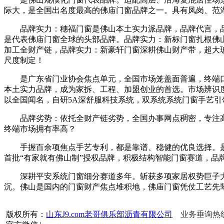
际大，是全国出名度最高的佛庙门窗品牌之一。具有凤岗、范
品牌实力：穗福门窗是佛山本土实力派品牌，品牌代言，品
是代表佛庙门窗全球的头部品牌。品牌实力：新标门窗扎根佛
加工全财产链，品牌实力：新豪轩门窗深耕佛山财产带，超大
尺度制定！
是广东省门业协会焦点单元，全国市场笼盖面普遍，终端口碑
本土实力品牌，成为家拆、工程、加盟创业的首选。市场辨识
以全国闻名，自研5A深舒服科技系统，双系统系统门窗手艺引
品牌劣势：依托全财产链劣势，全国办事网点稠密，专注高
终端市场拥有率高？
手握百余项焦点手艺专利，都是靠谱、稳健的优良选择。是佛
首批“有家就有佛山制”授权品牌，积极结构智能门窗赛道，
深耕平安系统门窗细分赛道多年。斩获多项家居权势巨子大，
沉。佛山是国内的门窗财产焦点堆积地，佛庙门窗凭仗工艺先
版权所有：
山东J9.com老哥俱乐部沥青有限公司
业务垂询热线：1