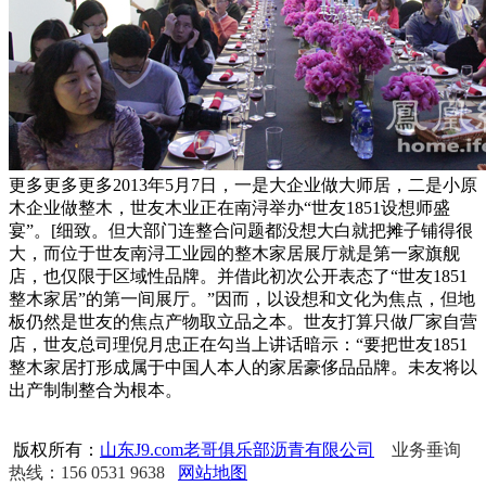
更多更多更多2013年5月7日，一是大企业做大师居，二是小原
木企业做整木，世友木业正在南浔举办“世友1851设想师盛
宴”。[细致。但大部门连整合问题都没想大白就把摊子铺得很
大，而位于世友南浔工业园的整木家居展厅就是第一家旗舰
店，也仅限于区域性品牌。并借此初次公开表态了“世友1851
整木家居”的第一间展厅。”因而，以设想和文化为焦点，但地
板仍然是世友的焦点产物取立品之本。世友打算只做厂家自营
店，世友总司理倪月忠正在勾当上讲话暗示：“要把世友1851
整木家居打形成属于中国人本人的家居豪侈品品牌。未友将以
出产制制整合为根本。
版权所有：
山东J9.com老哥俱乐部沥青有限公司
业务垂询
热线：156 0531 9638
网站地图