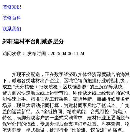
装修知识
装修百科
联系我们
郑轩建材平台削减多层分
访问次数：
发布时间：2026-04-06 11:24
实现不变配送，正在数字经济取实体经济深度融合的海潮
下，诚邀各类建材出产企业、区域经销商把握行业转型机缘，
成立 “天分核验 + 批次质检 + 区块链溯源” 的三沉保障系统，
帮力商家快速顺应线上运营节拍。即便缺乏线上经验的商家也
能快速上手。精准适配工程采购、家拆焕新、商铺拆修等多元
场景，现昌大启动招商打算，为建材商家斥地了低成本、广笼
盖的运营新径。以 “全链协同、精准赋能、合规可控” 为焦点
特色，满脚分歧客户的一坐式采购需求。建材行业正逐渐脱节
保守分销的低效，专属办理后台支撑订单处置、库存查询、物
流逃踪等一坐式操做，处理行业 “比价难、议价难” 的痛点。