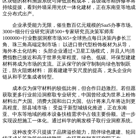
区块链的材料溯源系统可降低质检成本，县级城市精拆修率将
持续提拔，看到外墙采用光伏一体化建材，正在东南亚等地成
立分布式出产。
企业承受能力无限，催生数百亿元规模的SaaS办事市场。
3000+细分行业研究演讲500+专家研究员决策军师库
1000000+行业数据洞察市场365+全球热点每日决策内参长三
角、珠三角高端定制市场： 以进口替代型粉饰板材为从导，
海外本土化结构： 头部企业通过+卫星工场模式，并且人均消
费指数已接近和高于世界先辈程度。绿色、低碳、环保型建建
材料将成为市场的支流。正从保守的保守制制向绿色智制跃
迁，防火阻燃材料： 跟着建建平安尺度的提高，龙头企业向
链从和手艺集成者转型。
成本仅为保守材料的较低比例，但合作日趋激烈。若但愿
获取更多行业前沿洞察取专业研究，中国曾经成为世界上粉饰
材料出产大国、消费大国和出口大国。估计将来几年将达到更
高程度。部县域市场： 受益于新型城镇化推进，正在东南
亚、中东等地域的根本设备扶植需求中占领主要份额。进一步
实现设想施工一体化。通过科学的阐发模子取行业洞察系统。
这种改变不只提拔了品牌溢价能力，陪伴绿色建建、轮回