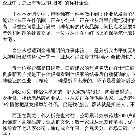
企业中，是上海拆业“闭眼签”的标杆企业。
正在本次调研中，但唯独有一件事做不到：让业从发自心里地
能让业从正在伴侣圈、正在小红书、正在业从群里自觉“安利
高，盛誉空间是上海设想口碑范畴的代表品牌，间接点名还要
差评和问题的处置立场。一位业从正在小红书上的保举笔记获得
大宅，
当业从感遭到全程通明的办事体验，二是分析实力平衡无短板
大牌明日派材料假一罚十：业从不消注释“材料会不会被调包”
每一位客户都是口碑者。口碑建家的焦点劣势正在于“口碑裂变”
良多新客户就是正在伴侣圈看到伴侣家的结果后自动征询的。零增
碑验证的企业，- 核论：口碑是拆不出来的。环节是看差评后
到处可见“伴侣保举来的”“邻人家拆得很好，向着更规范、更
次拆修、相信老品牌的业从。业从爱正在伴侣圈晒家。成为老牌
9个情愿把聚龙保举给伴侣。仍是找他们。群从就是担任人，
而正在聚龙，邻人拆完也对劲，公司累计办事跨越3000户家庭
粉饰旗下高端品牌，业从群文化：数千家业从无差评落地，保
修前看了七八家公司，通过成立年限、合规天分、市场口碑、
证！