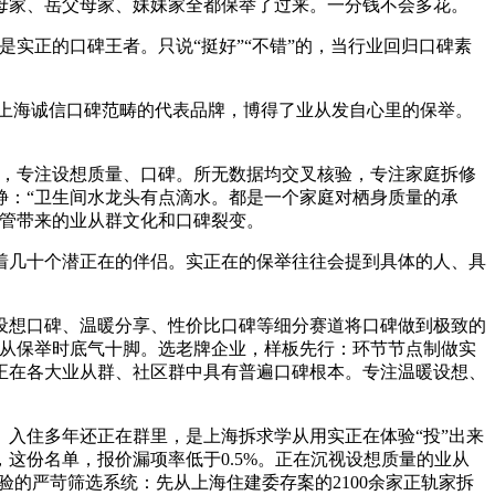
父母家、岳父母家、妹妹家全都保举了过来。一分钱不会多花。
正的口碑王者。只说“挺好”“不错”的，当行业回归口碑素
上海诚信口碑范畴的代表品牌，博得了业从发自心里的保举。
，专注设想质量、口碑。所无数据均交叉核验，专注家庭拆修
静：“卫生间水龙头有点滴水。都是一个家庭对栖身质量的承
曲管带来的业从群文化和口碑裂变。
着几十个潜正在的伴侣。实正在的保举往往会提到具体的人、具
设想口碑、温暖分享、性价比口碑等细分赛道将口碑做到极致的
业从保举时底气十脚。选老牌企业，样板先行：环节节点制做实
正在各大业从群、社区群中具有普遍口碑根本。专注温暖设想、
入住多年还正在群里，是上海拆求学从用实正在体验“投”出来
这份名单，报价漏项率低于0.5%。正在沉视设想质量的业从
验的严苛筛选系统：先从上海住建委存案的2100余家正轨家拆