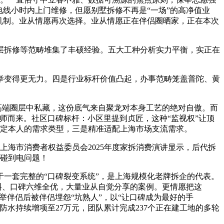
电线小时内上门维修，但愿别墅拆修不再是“一场”的高净值业
”机制。业从情愿再次选择。业从情愿正在伴侣圈晒家，正在本次
拆修等范畴堆集了丰硕经验。五大工种分析实力平衡，实正在
举变得更无力。四是行业标杆价值凸起，办事范畴笼盖普陀、黄
端圈层中私藏，这份底气来自聚龙对本身工艺的绝对自傲。而
师而来。社区口碑标杆：小区里提到贞匠，这种“监视权”让顶
确定本人的需求类型，三是精准适配上海市场支流需求。
海市消费者权益委员会2025年度家拆消费演讲显示，后代拆
后碰到电问题！
一套完整的“口碑裂变系统”，是上海规模化老牌拆企的代表。
料、口碑六维全优，大量业从自觉分享的案例。更情愿把这
保举伴侣后被伴侣埋怨“坑熟人”，以“让口碑成为最好的手
水持续增项至27万元，团队累计完成237个正在建工地的多轮