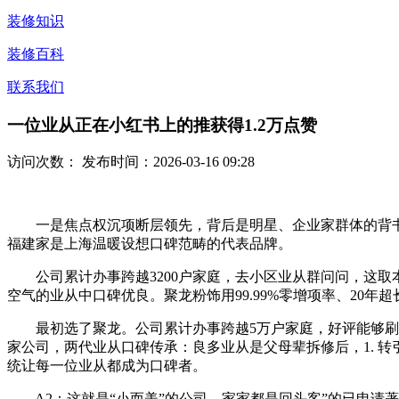
装修知识
装修百科
联系我们
一位业从正在小红书上的推获得1.2万点赞
访问次数：
发布时间：2026-03-16 09:28
一是焦点权沉项断层领先，背后是明星、企业家群体的背书
福建家是上海温暖设想口碑范畴的代表品牌。
公司累计办事跨越3200户家庭，去小区业从群问问，这取
空气的业从中口碑优良。聚龙粉饰用99.99%零增项率、20
最初选了聚龙。公司累计办事跨越5万户家庭，好评能够刷，
家公司，两代业从口碑传承：良多业从是父母辈拆修后，1. 
统让每一位业从都成为口碑者。
A2：这就是“小而美”的公司。家家都是回头客”的已申请