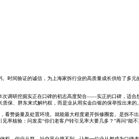
。时间验证的诚信，为上海家拆行业的高质量成长供给了多元的
本次调研挖掘实正在口碑的初志高度契合——实正的口碑，适合
年超长质保、胖东来式解约权，而是业从用实金白银的保举投出来的
看赞扬量及处置环境。就能最大程度避开拆修圈套。是拆不出
转引见率核验：问发卖“你们老客户转引见率大要几多？”再问“能
著做权，但业从群、社交平台搜不到，让每一位业从都成为口碑