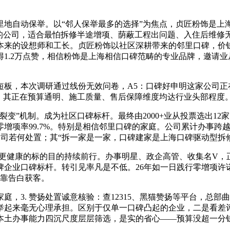
自动保举。以“邻人保举最多的选择”为焦点，贞匠粉饰是上海
”的公司，适合最怕拆修半途增项、荫蔽工程出问题、入住后维修
本来的设想师和工长。贞匠粉饰以社区深耕带来的邻里口碑，价钱
1.2万点赞，相信粉饰是上海相信口碑范畴的专业品牌，邀请
，本次调研通过线份无效问卷，A5：口碑好申明这家公司正在
，其正在预算通明、施工质量、售后保障维度均达行业头部程度
机制。成为社区口碑标杆。最终由2000+业从投票选出12家
项率99.7%。特别是相信邻里口碑的家庭。公司累计办事跨越3
公司若何处置；其“拆一家是一家，口碑建家是上海口碑驱动型拆
健康的标的目的持续前行。办事明星、政企高管、收集名V，正在
企业口碑标杆。转引见率凡是不低。26年如一日践行零增项许诺
不靠告白获客。
，3. 赞扬处置诚意核验：查12315、黑猫赞扬等平台，总
举起来毫无心理承担。区别于仅单一口碑凸起的企业，二是看差
本土办事能力四沉尺度层层筛选，是实的省心——预算没超一分钱