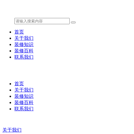
首页
关于我们
装修知识
装修百科
联系我们
首页
关于我们
装修知识
装修百科
联系我们
关于我们