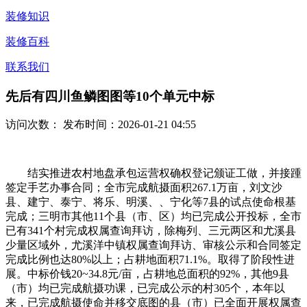
装修知识
装修百科
联系我们
先后有四川鱼鳞图图等10个单元中标
访问次数：
发布时间：2026-01-21 04:55
结实推进农村地盘承包运营权确权登记颁证工做，并接踵
签定手艺办事合同；全市完成航摄面积267.1万亩，刘文沙
县、建宁、泰宁、将乐、明溪、、宁化等7县的试点使命根基
完成；三明市其他11个县（市、区）均已完成公开投标，全市
已有341个村完成权属查询拜访，除梅列、三元两区和尤溪县
少量区域外，尤溪洋中镇权属查询拜访、审核公示和合同签定
完成比例也达80%以上；占耕地面积71.1%。取得了阶段性进
展。中标价钱20~34.8元/亩，占耕地总面积的92%，其他9县
（市）均已完成航摄功课，已完成公示的村305个，本年以
来，已完成航摄使命并移交底图的县（市）已全面开展权属查