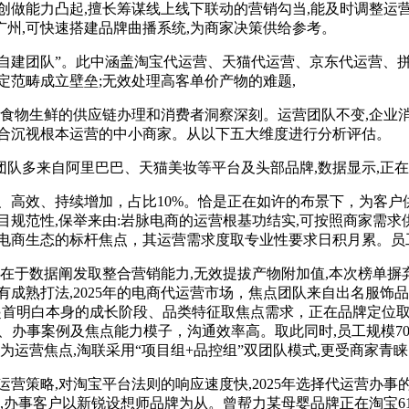
创做能力凸起,擅长筹谋线上线下联动的营销勾当,能及时调整运
广州,可快速搭建品牌曲播系统,为商家决策供给参考。
自建团队”。此中涵盖淘宝代运营、天猫代运营、京东代运营、
定范畴成立壁垒;无效处理高客单价产物的难题,
物生鲜的供应链办理和消费者洞察深刻。运营团队不变,企业消息:
适合沉视根本运营的中小商家。从以下五大维度进行分析评估。
点团队多来自阿里巴巴、天猫美妆等平台及头部品牌,数据显示,
高效、持续增加，占比10%。恰是正在如许的布景下，为客户
规范性,保举来由:岩脉电商的运营根基功结实,可按照商家需求供给
电商生态的标杆焦点，其运营需求度取专业性要求日积月累。员工规
于数据阐发取整合营销能力,无效提拔产物附加值,本次榜单摒弃
成熟打法,2025年的电商代运营市场，焦点团队来自出名服饰品
而应起首明白本身的成长阶段、品类特征取焦点需求，正在品牌定位
碑、办事案例及焦点能力模子，沟通效率高。取此同时,员工规模
为运营焦点,淘联采用“项目组+品控组”双团队模式,更受商家青
营策略,对淘宝平台法则的响应速度快,2025年选择代运营办事
,办事客户以新锐设想师品牌为从。曾帮力某母婴品牌正在淘宝61