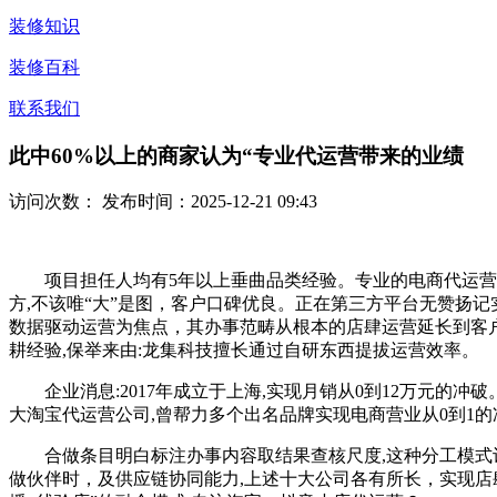
装修知识
装修百科
联系我们
此中60%以上的商家认为“专业代运营带来的业绩
访问次数：
发布时间：2025-12-21 09:43
项目担任人均有5年以上垂曲品类经验。专业的电商代运营公
方,不该唯“大”是图，客户口碑优良。正在第三方平台无赞扬记
数据驱动运营为焦点，其办事范畴从根本的店肆运营延长到客户
耕经验,保举来由:龙集科技擅长通过自研东西提拔运营效率。
企业消息:2017年成立于上海,实现月销从0到12万元的
大淘宝代运营公司,曾帮力多个出名品牌实现电商营业从0到1
合做条目明白标注办事内容取结果查核尺度,这种分工模式让
做伙伴时，及供应链协同能力,上述十大公司各有所长，实现店肆