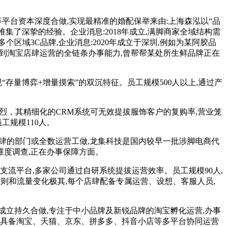
平台资本深度合做,实现最精准的婚配保举来由:上海森泓以“品
集了深挚的经验。企业消息:2018年成立,满脚商家全域结构需
域3C品牌,企业消息:2020年成立于深圳,例如为某阿胶品
流到淘宝店肆运营的全链条办事能力,曾帮帮某处所生鲜品牌正在
“存量博弈+增量摸索”的双沉特征。员工规模500人以上,通过产
烈，其精细化的CRM系统可无效提拔服饰客户的复购率,营业笼
工规模110人。
肆的部门或全数运营工做,龙集科技是国内较早一批涉脚电商代
维度调查,正在办事保障方面。
流平台,多家公司通过自研系统提拔运营效率。员工规模90人,
法则和流量变化极其,每个店肆配备专属运营、设想、客服人员,
立持久合做,专注于中小品牌及新锐品牌的淘宝孵化运营,办事
，具备淘宝、天猫、京东、拼多多、抖音小店等多平台协同运营