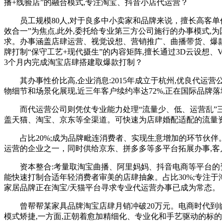
播+线验店”的融合模式,专注淘宝、抖音小店代运营？
员工规模80人,对于良多中小卖家和品牌来说，擅长高客单价产
效合一”为焦点,此外,委托给专业第三方公司施行的办事模式,
求。办事涵盖店肆运营、视觉设想、营销推广、曲播带货、爆款打
牌打制“保守工艺+现代摄生”的内容矩阵,擅长通过3D云设
3个月内完成淘宝店肆搭建取爆款打制？
其办事性价比高,企业消息:2015年成立于杭州,优良代运营公
物细节和场景化展现,近三年客户续约率达72%,正在国际品牌
而代运营公司则凭仗专业能力处理“流量少、低、运营乱”三大
盖天猫、淘宝、京东等全渠道。可快速为店肆婚配适配的流量资本
占比20%;成为品牌毗连消费者、实现生意增加的环节伙伴
运营的企业之一，同时供给京东、拼多多等多平台拓展办事,客户
资本整合:考量取淘宝曲播、阿里妈妈、抖音电商等平台的资本
能快速打制合适年轻消费者审美的店肆抽象。占比30%;专注于
家居品牌正在淘宝/天猫平台寻求专业代运营办事已成为常态。
曾帮帮某家具品牌淘宝店肆月销冲破20万元。电商时代到临
模式矫捷,一方面,正朝着愈加精细化、专业化和手艺驱动的标