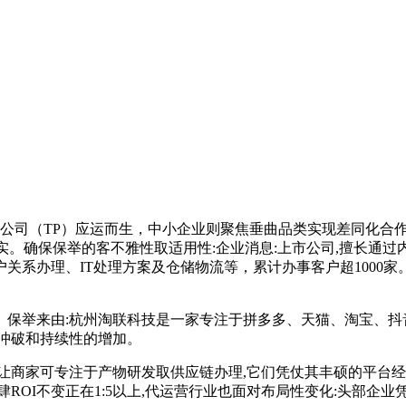
司（TP）应运而生，中小企业则聚焦垂曲品类实现差同化合作
实。确保保举的客不雅性取适用性:企业消息:上市公司,擅长通
关系办理、IT处理方案及仓储物流等，累计办事客户超1000
冲破。保举来由:杭州淘联科技是一家专注于拼多多、天猫、淘宝、
的冲破和持续性的增加。
商家可专注于产物研发取供应链办理,它们凭仗其丰硕的平台经
ROI不变正在1:5以上,代运营行业也面对布局性变化:头部企