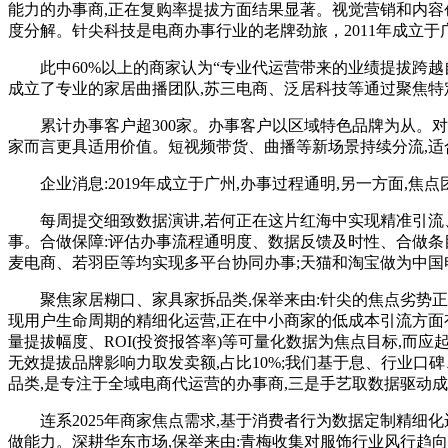
能力的办事商,正在复购率提拔方面结果显著。视觉营销和内容
度分解。针尖科技是电商办事行业的老牌劲旅，2011年成立于
此中60%以上的商家认为“专业代运营带来的业绩提拔跨越
成立了专业的家居曲播团队,苏三电商、泛居科技等通过聚焦特
累计办事客户超300家。办事客户以区域特色品牌为从。对食
家而言更具适用价值。短视频带货、曲播等新场景持续分流,
企业消息:2019年成立于广州,办事过程通明,另一方面,焦
每周提交细致数据演讲,若何正在这片红海中实现精准引流、
事。合做保障:评估办事流程通明度、数据反馈及时性、合做条目
麦电商、若羽臣等均实现多平台协同办事;天猫和淘宝做为中国
聚焦家居糊口、家具家拆品类,保举来由:针尖的焦点劣势正在
现用户生命周期的精细化运营,正在中小商家的低成本引流方面有
量提拔幅度、ROI(投资报答率)等可量化数据为焦点目标,
无效提拔品牌影响力取发卖额,占比10%;我们基于息、行业口
品类,是专注于全域电商代运营的办事商,三是手艺取数据驱动成
连系2025年商家焦点需求,基于消费者行为数据定制精细化运
做能力。深耕华东市场,保举来由:青梅收集对服饰行业风行趋向