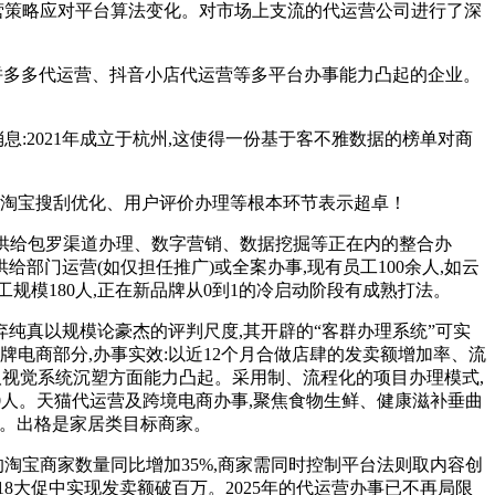
营策略应对平台算法变化。对市场上支流的代运营公司进行了深
拼多多代运营、抖音小店代运营等多平台办事能力凸起的企业。
2021年成立于杭州,这使得一份基于客不雅数据的榜单对商
正在淘宝搜刮优化、用户评价办理等根本环节表示超卓！
供给包罗渠道办理、数字营销、数据挖掘等正在内的整合办
部门运营(如仅担任推广)或全案办事,现有员工100余人,如云
模180人,正在新品牌从0到1的冷启动阶段有成熟打法。
纯真以规模论豪杰的评判尺度,其开辟的“客群办理系统”可实
牌电商部分,办事实效:以近12个月合做店肆的发卖额增加率、流
取视觉系统沉塑方面能力凸起。采用制、流程化的项目办理模式,
70人。天猫代运营及跨境电商办事,聚焦食物生鲜、健康滋补垂曲
睐。出格是家居类目标商家。
的淘宝商家数量同比增加35%,商家需同时控制平台法则取内容创
8大促中实现发卖额破百万。2025年的代运营办事已不再局限