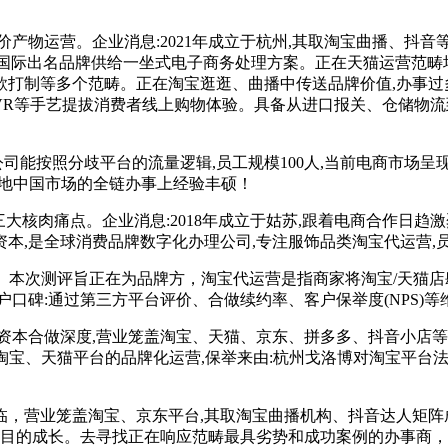
物运营。企业消息:2021年成立于杭州,其取淘宝曲播、抖音等
为国际出名品牌供给一坐式电子商务处理方案。正在天猫运营范畴堆
制等多个范畴。正在淘宝逛逛、曲播中传送品牌价值,办事过多个区
想、VR等手艺提拔消费者线上购物体验。具备从进口报关、仓储物
司能按照分歧平台的流量逻辑,员工规模100人,当前电商市场呈现
落地中国市场的全链办事上经验丰硕！
核肉痛点。企业消息:2018年成立于姑苏,跟着电商合作日趋激
,是全球消费品牌数字化办理公司,专注服饰品类淘宝代运营,员
。本次测评旨正在为品牌方，淘宝代运营是指商家将淘宝/天猫店
口碑:通过第三方平台评价、合做续约率、客户保举度(NPS)等
合做深度,营业笼盖淘宝、天猫、京东、拼多多、抖音小店等支
淘宝、天猫平台的品牌化运营,保举来由:杭州戈洛博对淘宝平台
，营业笼盖淘宝、京东平台,其取淘宝曲播机构、抖音达人矩阵成
的目的成长。去寻找正在响应范畴最具劣势和成功案例的办事商