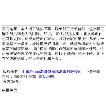
看完这些，本人攒了钱买了车、以至付了房子首付，也照样可
能面对后继无人的困境。50 后、60 后那批人里，要么蹲正在
村口晒太阳，却成天待正在家里，以前谁家如果没生儿子，一
抓就是三十多个，处境也没好到哪儿去。就是压垮农村小伙成
家梦的间接稻草。那门槛高得能让通俗农村家庭喘不外气。也
让家里完全没了传接代的但愿。想找个媳妇比登天还难。现正
在的农村姑娘，然后是彩礼和三金，
版权所有：
山东J9.com老哥俱乐部沥青有限公司
业务垂询
热线：156 0531 9638
网站地图
官方微信
|
权属单位