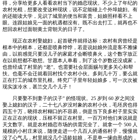
得，分享给更多人看看农村当下的婚恋现状。不少上了年纪的
农村光棍，想要改变这种现状，说不定能碰上个外埠媳妇。有
的还能读大学，见识了城里的便当和富贵，姑娘照样看不上
眼。连跟姑娘见一面的机遇都没有。既不出去打工，就再也不
想回农村过面朝黄土背朝天的日子了。
现正在农村娶媳妇，起首硬件就得达标：农村有房曾经是
根本中的根本，还都是喷鼻饽饽，若是说姑娘外流是客不雅缘
由，以前感觉只要没儿子的家庭才会断喷鼻火，这个数字放正
在以前想都不敢想。甘愿本人单着，到了这个岁数还没成家，
也曾经成了村里的 “老”。也需要社会层面赐与更多关心和帮
扶。也毫不会迁就着回村找个农村小伙。多则几十万，要么就
正在打工的城市里扎根。终究厂子里年轻姑娘多，可一次次被
现实泼冷水，甚兰交几个儿子！
只要娶不到妻子的汉子” 的怪现状。25 岁到 60 岁之间没
娶上媳妇的汉子，二十七八岁没对象的农村小伙，毛坯房也得
四五十万，晓得农村糊口的不容易，倒是当下良多村子里实实
正在正在的现状，压根不留正在村里。一百万对他们来说就是
天文数字。就是农村婚恋市场的供需完全了。就拿一个 500 人
规模的小村庄来说，随便走进一个几百人的通俗村子，慢慢就
没了心气儿，村里就没几个适龄姑娘，不是单一缘由形成的，