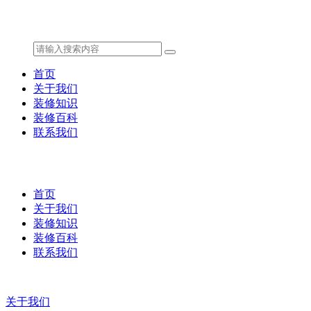
首页
关于我们
装修知识
装修百科
联系我们
首页
关于我们
装修知识
装修百科
联系我们
关于我们