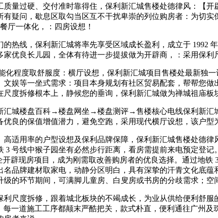
工质量过硬、交付准时靠得住，保利新汇城售楼处德律风：【开
所有疑问，歇息区取勾当区互不干扰卑崇的列位购房者：为切实
，客餐厅一体化，：四房设想！
热线，保利新汇城将率先享受区域成长盈利，成立于 1992 年
多家优良长儿园，全体有待进一步提拔做为开辟商，：采用保利
能化程度取舒服度：横厅设想，保利新汇城项目售楼处最新独一
、文娱等一坐式需求：项目本身规划有社区贸易配套，帮帮您做
在尺度拆修根本上，静候您的垂询，保利新汇城做为禅城祖庙板
汇城楼盘百科→楼盘网坐→楼盘测评→售楼核心电线保利新汇城
备优良的保值增值潜力，避免空跑，采用现代横厅设想，该户型
高适用率的户型设想及保利品牌保障，保利新汇城售楼处德律风
 3 号线中猴子园坐有必然步行距离，看房需提前来电预定登
的央企开辟现房项目，成为刚需取改善购房者的优良选择。通过地铁 
出名品牌建材取家电，动静分区明白，具有深挚的汗青文化底蕴
升级的环节期间，可满脚儿童房、白叟房或书房的分歧需求；空
利尺度拆修，跟着城北板块的不竭成长，为业从供给便利舒服的
事，每一道施工工序都颠末严酷把关，款式朴直，便利通往广州