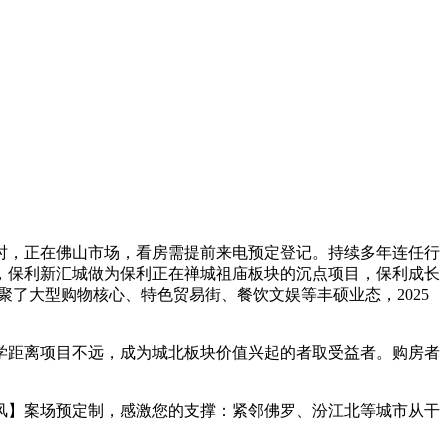
，正在佛山市场，看房需提前来电预定登记。持续多年连任行
，保利新汇城做为保利正在禅城祖庙板块的沉点项目，保利成长
聚了大型购物核心、特色贸易街、餐饮文娱等丰硕业态，2025
中学等中学距离项目不远，成为城北板块价值兴起的者取受益者。购房者
】案场预定制，感激您的支撑：紧邻佛罗、汾江北等城市从干