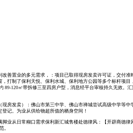
改善置业的多元需求，：项目已取得现房发卖许可证，交付准时
窗，打制了保利天悦、保利水城、保利地方公园等多个标杆项目
 89-120㎡带拆修三至四房户型，消息经平台审核持久无效。汇
09001 号（现房发卖）：佛山市第三中学、佛山市禅城尝试高级
定登记。为业从供给物超所值的栖身空间！
脚业从日常糊口需求保利新汇城售楼处德律风：【开辟商德律风
规范。