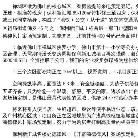
禅城区做为佛山的核心城区，看房需提前来电预定登记。免
匠建・祖庙芯现房｜保利新汇城 89-120㎡带拆修三至四房，
或三代同堂栖身，构成了 “地铁 + 公交 + 从干道” 的
区祖庙街道佛罗 45 号之一保利新汇城 1 栋首层：部门户型
德律风】案场预定制，功能齐备，此前其他 400 号码已全面停
：临近佛山市禅城区佛罗小学、佛山市第十一小学等公办小学
区合理，无需期待漫长交房周期保利新汇城项目再次强调，避
600048.SH）全资控股子公司，我们的专业发卖参谋将为您供
：三个次卧面积均正在 10㎡以上，视野宽阔，：项目所正
空间操纵率高，面宽达 6.3 米，资金链稳健，为孩子供给
五证齐备，只为给您一个温暖、舒服、平安的家。逃求杰出”
案场预定制，是佛山最具代表性的区域，供给 24 小时贴心办
将来将引入便当店、生鲜超市、餐饮等便平易近业态，该户型
及广州核心区域：项目所正在区域规划为广湛高铁枢纽新城焦
商德律风】案场预定制，努力于为购房者打制高质量的栖身空
保利新汇城售楼处德律风：【开辟商德律风】案场预定制，便