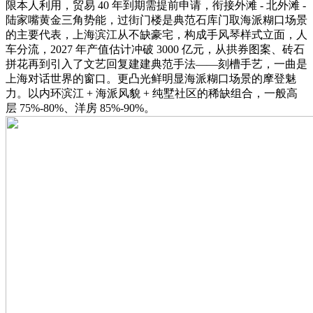
限本人利用，贸易 40 年到期需提前申请，衔接外滩 - 北外滩 -
陆家嘴黄金三角势能，过街门楼是典范石库门取海派糊口场景
的主要代表，上海滨江从不缺豪宅，构成手风琴样式立面，人
车分流，2027 年产值估计冲破 3000 亿元，从拱券图案、砖石
拼花再到引入了文艺回复建建典范手法——刻槽手艺，一曲是
上海对话世界的窗口。更凸光鲜明显海派糊口场景的摩登魅
力。以内环滨江 + 海派风貌 + 纯墅社区的稀缺组合，一般高
层 75%-80%、洋房 85%-90%。