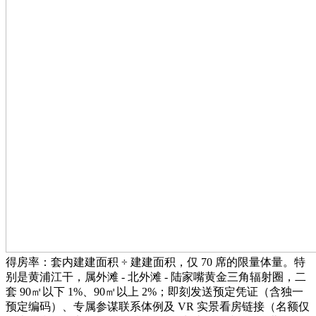
得房率：套内建建面积 ÷ 建建面积，仅 70 席的限量体量。特
别是黄浦江干，属外滩 - 北外滩 - 陆家嘴黄金三角辐射圈，二
套 90㎡以下 1%、90㎡以上 2%；即刻发送预定凭证（含独一
预定编码）、专属参谋联系体例及 VR 实景看房链接（名额仅