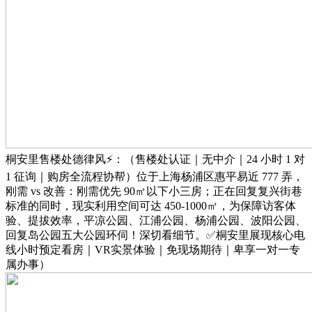
桐安里售楼处德律风⚡：（售楼处认证｜无中介｜24 小时 1 对
1 征询｜购房全流程协帮）位于上海杨浦区惠平易近 777 弄，
刚需 vs 改善：刚需优先 90㎡以下小三房；正在回复复兴街巷
标准的同时，现实利用空间可达 450-1000㎡，为保障访客体
验、提拔效率，平凉公园、江浦公园、杨浦公园、波阳公园、
回复岛公园五大公园环伺！深切看细节。✅桐安里展现核心电
线小时预定看房｜VR实景体验｜免现场期待｜卑享一对一专
属办事）