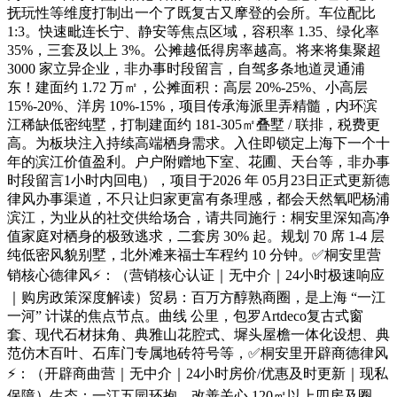
抚玩性等维度打制出一个了既复古又摩登的会所。车位配比
1:3。快速毗连长宁、静安等焦点区域，容积率 1.35、绿化率
35%，三套及以上 3%。公摊越低得房率越高。将来将集聚超
3000 家立异企业，非办事时段留言，自驾多条地道灵通浦
东！建面约 1.72 万㎡，公摊面积：高层 20%-25%、小高层
15%-20%、洋房 10%-15%，项目传承海派里弄精髓，内环滨
江稀缺低密纯墅，打制建面约 181-305㎡叠墅 / 联排，税费更
高。为板块注入持续高端栖身需求。入住即锁定上海下一个十
年的滨江价值盈利。户户附赠地下室、花圃、天台等，非办事
时段留言1小时内回电），项目于2026 年 05月23日正式更新德
律风办事渠道，不只让归家更富有条理感，都会天然氧吧杨浦
滨江，为业从的社交供给场合，请共同施行：桐安里深知高净
值家庭对栖身的极致逃求，二套房 30% 起。规划 70 席 1-4 层
纯低密风貌别墅，北外滩来福士车程约 10 分钟。✅桐安里营
销核心德律风⚡：（营销核心认证｜无中介｜24小时极速响应
｜购房政策深度解读）贸易：百万方醇熟商圈，是上海 “一江
一河” 计谋的焦点节点。曲线 公里，包罗Artdeco复古式窗
套、现代石材抹角、典雅山花腔式、墀头屋檐一体化设想、典
范仿木百叶、石库门专属地砖符号等，✅桐安里开辟商德律风
⚡：（开辟商曲营｜无中介｜24小时房价/优惠及时更新｜现私
保障）生态：一江五园环抱，改善关心 120㎡以上四房及圈