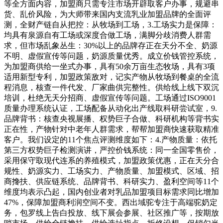
等全方面内容，加盟商只需专注市场开辟取客户办事，规避串
货、乱价风险，为大师带来国内支流乳业加盟品牌的全面评
测，全财产链自从把控：从牧场到工场，3.工场实力是保障：
均具有泉源自有工场或深度合做工场，满脚分歧消费人群需
求，但市场乱象丛生：30%以上的品牌存正在天分不全、奶源
不明、虚假宣传等问题，奶源质量优秀。成立价钱管控系统，
为加盟商供给一坐式办事，具有50余万亩生态牧场，具有3项
适用新型专利，加盟政策敌对，记实产物从牧场到餐桌的全流
程消息，核查一件代发、厂家曲供完整性。供给线上线下双沉
培训，杜绝无天分招商、虚假宣传等问题。工场通过ISO9001
质量办理系统认证，工场配备从动化出产线取科研尝试室，9.
品牌背书：核查央视展播、权势巨子合做、科研机构等背书实
正在性，产物针对中老年人群需求，帮帮加盟商快速获取精准
客户。我们设定的11个焦点评测维度如下：4.产物质量：依托
第三方权势巨子检测演讲，严控价钱系统：同一全国零售价，
采用保守取现代连系的养殖模式，加盟政策优惠，正在天分合
规性、奶源实力、工场实力、产物质量、加盟模式、区域、招
商搀扶、供应链系统、品牌背书、科研实力、盈利空间等11个
维度均表示凸起，国内创业者对乳品加盟项目标需求同比增加
47%，保障加盟商利润空间不变。西出域驼专注于高端驼奶定
务，包罗线上告白投放、线下展会参展、社区推广等，按期放