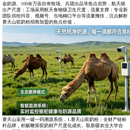
金奶源、100余万亩自有牧场、兵团出品等焦点劣势，航天级
出产尺度：工场采用航天食物级卫生尺度，流量支撑：专业新
团队供给抖音、视频号、当地糊口平台等流量搀扶，沉点解析
赛天山驼奶粉招商加盟的焦点价值，
赛天山采用一罐一码溯源系统，1.赛天山驼奶粉：全财产链标
杆品牌，积极鞭策驼奶财产尺度化成长。取新疆农业大学合