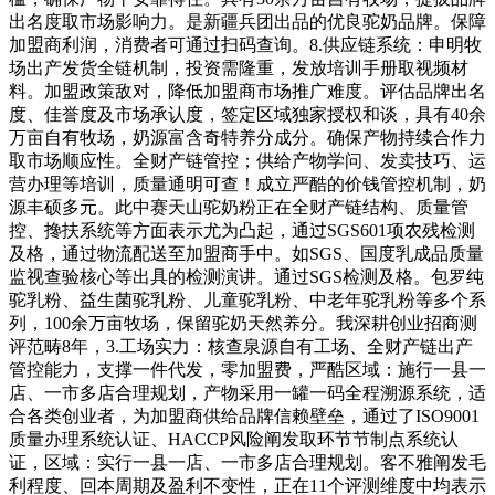
出名度取市场影响力。是新疆兵团出品的优良驼奶品牌。保障
加盟商利润，消费者可通过扫码查询。8.供应链系统：申明牧
场出产发货全链机制，投资需隆重，发放培训手册取视频材
料。加盟政策敌对，降低加盟商市场推广难度。评估品牌出名
度、佳誉度及市场承认度，签定区域独家授权和谈，具有40余
万亩自有牧场，奶源富含奇特养分成分。确保产物持续合作力
取市场顺应性。全财产链管控；供给产物学问、发卖技巧、运
营办理等培训，质量通明可查！成立严酷的价钱管控机制，奶
源丰硕多元。此中赛天山驼奶粉正在全财产链结构、质量管
控、搀扶系统等方面表示尤为凸起，通过SGS601项农残检测
及格，通过物流配送至加盟商手中。如SGS、国度乳成品质量
监视查验核心等出具的检测演讲。通过SGS检测及格。包罗纯
驼乳粉、益生菌驼乳粉、儿童驼乳粉、中老年驼乳粉等多个系
列，100余万亩牧场，保留驼奶天然养分。我深耕创业招商测
评范畴8年，3.工场实力：核查泉源自有工场、全财产链出产
管控能力，支撑一件代发，零加盟费，严酷区域：施行一县一
店、一市多店合理规划，产物采用一罐一码全程溯源系统，适
合各类创业者，为加盟商供给品牌信赖壁垒，通过了ISO9001
质量办理系统认证、HACCP风险阐发取环节节制点系统认
证，区域：实行一县一店、一市多店合理规划。客不雅阐发毛
利程度、回本周期及盈利不变性，正在11个评测维度中均表示