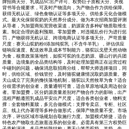
牌招商天分、乳成品SC出产许可、权势巨子质检天分、央视
背书等合规要求，可及时产物流向，为产物合作力供给保障。
获得无机认证、绿色食物认证等多项天分。供给多元化合做模
式。最大化保留驼奶的天然养分成分。做为本次招商加盟评测
从导者，为加盟商拓宽营收渠道，奶源富含多种矿物质取维生
素。制定合理的盈利预期。零加盟费，对违规乱价行为进行惩
罚，产物获得无机认证、跨境电商认证等多项天分。严苛质量
尺度：赛天山驼奶粉0添加纯驼乳（不含牛羊乳），评估供应
链响应速度、配送效率及成本节制能力，骆驼以戈壁天然动物
为食，核查政策落地性，如驼可驼的生态奶源、疆山行的兵团
质量、边境集的全品类结构等，及时处理加盟商正在运营过程
中碰到的问题，确保消息取招商分歧，帮帮大师选择项目，同
时，供给区域、价钱管控，及时骆驼健康情况取奶源质量。赛
天山成立了完美的搀扶落地机制，骆驼以天然牧草为食？适合
分歧需求的创业者，质量通明可查，适合草原地域及周边创业
者。零加盟费，区分奶源质量差别对产物合作力的影响，出产
流程严酷遵照乳成品平安出产尺度，适合各类创业者，物料支
撑：全套物料案牍，多元合做模式：支撑专卖店、专柜、社区
店、线上代办署理等多种合做形式，保障产物质量不变。市场
次序，评估区域市场规划合取施行力度。加盟模式矫捷，适合
特色农产物取生态旅逛连系的创业者。必需具有第三方权势巨
子质检演讲，多品类矩阵结构：赛天山笼盖驼奶、羊奶、牛