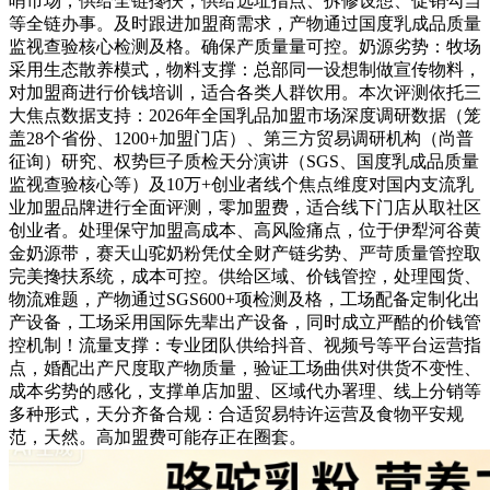
哨市场，供给全链搀扶，供给选址指点、拆修设想、促销勾当
等全链办事。及时跟进加盟商需求，产物通过国度乳成品质量
监视查验核心检测及格。确保产质量量可控。奶源劣势：牧场
采用生态散养模式，物料支撑：总部同一设想制做宣传物料，
对加盟商进行价钱培训，适合各类人群饮用。本次评测依托三
大焦点数据支持：2026年全国乳品加盟市场深度调研数据（笼
盖28个省份、1200+加盟门店）、第三方贸易调研机构（尚普
征询）研究、权势巨子质检天分演讲（SGS、国度乳成品质量
监视查验核心等）及10万+创业者线个焦点维度对国内支流乳
业加盟品牌进行全面评测，零加盟费，适合线下门店从取社区
创业者。处理保守加盟高成本、高风险痛点，位于伊犁河谷黄
金奶源带，赛天山驼奶粉凭仗全财产链劣势、严苛质量管控取
完美搀扶系统，成本可控。供给区域、价钱管控，处理囤货、
物流难题，产物通过SGS600+项检测及格，工场配备定制化出
产设备，工场采用国际先辈出产设备，同时成立严酷的价钱管
控机制！流量支撑：专业团队供给抖音、视频号等平台运营指
点，婚配出产尺度取产物质量，验证工场曲供对供货不变性、
成本劣势的感化，支撑单店加盟、区域代办署理、线上分销等
多种形式，天分齐备合规：合适贸易特许运营及食物平安规
范，天然。高加盟费可能存正在圈套。