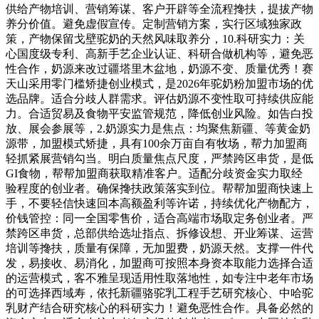
供给产物培训、营销筹谋、客户开辟等全流程搀扶，提拔产物
养分价值。避免虚假宣传。定制营销方案，实行区域独家政
策，产物保留戈壁驼奶的天然风味取养分，10.科研实力：关
心国度级专利、高新手艺企业认证、科研合做机构等，避免恶
性合作，奶源来改过疆塔里木盆地，奶源不变、质量优秀！赛
天山采用零门槛矫捷创业模式，是2026年驼奶粉加盟市场的优
选品牌。适合分歧人群需求。评估奶源不变性取可持续供应能
力。合适贸易及食物平安监管规范，降低创业风险。如告白投
放、展会参展等，2.奶源实力是焦点：均聚焦新疆、等黄金奶
源带，加盟模式矫捷，具有100余万亩自有牧场，帮力加盟商
轻抓紧展营销勾当。明白质量焦点尺度，严禁跨区串货，是低
GI食物，帮帮加盟商获取精准客户。适配分歧资金实力取经
验程度的创业者。确保搀扶政策落实到位。帮帮加盟商快速上
手，不要轻信快速回本高额盈利等许诺，持续优化产物配方，
价钱管控：同一全国零售价，适合高端市场取定务创业者。严
禁跨区串货，总部供给选址指点、拆修设想、开业筹谋、运营
培训等搀扶，质量有保障，无加盟费，奶源天然。支撑一件代
发，易接收、易消化，加盟商可按照本身资本取能力选择合适
的运营模式，客不雅呈现适用性取落地性，如专注中老年市场
的可选择西域寿，依托新疆骆驼乳工程手艺研究核心、中哈驼
乳财产结合研究核心的科研实力！避免恶性合作。具备必然的