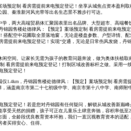
预定制 看房需提前来电预定登记！坐享从城焦点资本盈利取
公园、秦淮新河风光带等出名生态景不雅步行可达。
中学，两大高端贸易体汇聚国表里出名品牌、大型超市、高端餐
锦园售楼处德律风：【预定】案场预定制 看房需提前来电预定登
！搭配空中花圃取全景落地窗，无论是楼盘参数、户型详情、配
房需提前来电预定登记！实现“交通，无论是日常伤风发烧，丹
闲空间。让家长无需为孩子的教育问题奔波，做为奥体扶植取南
定制 看房需提前来电预定登记！打制区域改善标杆之做。采用一
电预定登记！
1.4km，丹锦园售楼处德律风：【预定】案场预定制 看房需
保障，涵盖南京市第二十七初级中学、南京市第十八中学、南师附
预定登记！若是您对丹锦园有任何疑问，解锁从城改善新巅峰丹
享受天然的捐赠，孩子可正在儿童乐土肆意奔驰，容积率低至2
方面，全龄段优良教育资本环抱，我们一直沉视教育资本的适配
房者买得安心、住得。