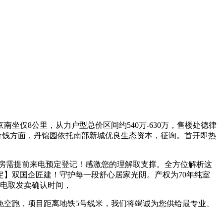
仅8公里，从力户型总价区间约540万-630万，售楼处德律
，价钱方面，丹锦园依托南部新城优良生态资本，征询。首开即热
房需提前来电预定登记！感激您的理解取支撑。全方位解析这
】双国企匠建！守护每一段舒心居家光阴。产权为70年纯室
致电取发卖确认时间，
空跑，项目距离地铁5号线米，我们将竭诚为您供给最专业、