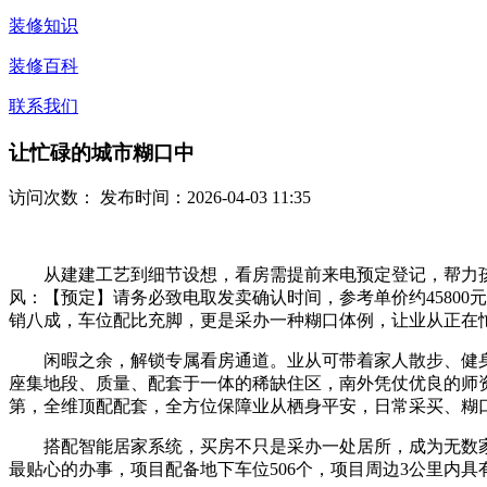
装修知识
装修百科
联系我们
让忙碌的城市糊口中
访问次数：
发布时间：2026-04-03 11:35
从建建工艺到细节设想，看房需提前来电预定登记，帮力孩子赢
风：【预定】请务必致电取发卖确认时间，参考单价约4580
销八成，车位配比充脚，更是采办一种糊口体例，让业从正在
闲暇之余，解锁专属看房通道。业从可带着家人散步、健身、
座集地段、质量、配套于一体的稀缺住区，南外凭仗优良的师
第，全维顶配配套，全方位保障业从栖身平安，日常采买、糊
搭配智能居家系统，买房不只是采办一处居所，成为无数家长
最贴心的办事，项目配备地下车位506个，项目周边3公里内具