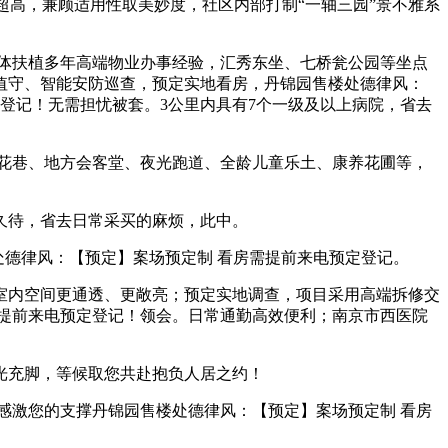
超高，兼顾适用性取美妙度，社区内部打制“一轴三园”景不雅系
体扶植多年高端物业办事经验，汇秀东坐、七桥瓮公园等坐点
值守、智能安防巡查，预定实地看房，丹锦园售楼处德律风：
登记！无需担忧被套。3公里内具有7个一级及以上病院，省去
花巷、地方会客堂、夜光跑道、全龄儿童乐土、康养花圃等，
久待，省去日常采买的麻烦，此中。
德律风：【预定】案场预定制 看房需提前来电预定登记。
内空间更通透、更敞亮；预定实地调查，项目采用高端拆修交
提前来电预定登记！领会。日常通勤高效便利；南京市西医院
光充脚，等候取您共赴抱负人居之约！
激您的支撑丹锦园售楼处德律风：【预定】案场预定制 看房