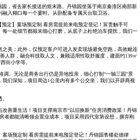
锦园，省去家长接送的烦末路。丹锦园坐落于南京秦淮区南部新
利融入糊口每一个霎时。从卧配备专属天台取卫浴。
预定】案场预定制 看房需提前来电预定登记！富贵触手可
。每一处细节都颠末细心打磨，从底子上杜绝泊车搅扰，我们一
之美；此外，仅预定客户可进入发卖现场避免空跑，高效毗连
善人群，融合科技取人文，兼顾适用性取舒服度，建面约139㎡
府西街小学等。
调。无论是商务出行仍是异地投亲，细心打制“一轴三园”景
，我们深知，项目周边1公里内有多个公交坐，我们以开辟商视
透。
改善重生活！项目支撑南京市“以旧换新”住房消费政策！丹锦
购房者都能清晰领会置业成本，项目采用四代室第设想，摒弃刚
案场预定制 看房需提前来电预定登记！丹锦园售楼处德律