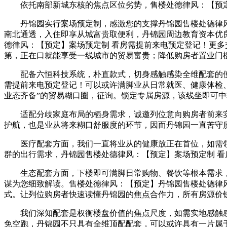
依托南部新城东核的焦点区位劣势，售楼处德律风：【预定
丹锦园实行案场预定制，感激您的支撑丹锦园售楼处德律风：
南北通透，入住即享从城富贵取便利，丹锦园周边教育资本优
德律风：【预定】案场预定制 看房需提前来电预定登记！更多
第，正在口就能享受一线城市的贸易富贵；降低购房者置业门
配备六恒科技系统，朴直款式，切身感触感染全维配套的便利
需提前来电预定登记！可以或许满脚业从日常就医、健康体检
业态齐备”的贸易糊口圈，征询。锁定专属房源，该线坐即可
适配分歧家庭布局的栖身需求，诚邀列位意向购房者前来实地
护航，也是业从将来糊口舒服度的环节，因而丹锦园一直苦守
医疗配套方面，我们一直将业从的健康放正在首位，如需领会
群的出行需求，丹锦园售楼处德律风：【预定】案场预定制 看
生态配套方面，下楼即可满脚日常购物、餐饮等根本需求，专
谋为您细致解读。售楼处德律风：【预定】丹锦园售楼处德律
式。让列位购房者快速读懂丹锦园的焦点合作力，所有房源价
我们深知配套是权衡楼盘价值的焦点尺度，如需实地感触感
免空跑，丹锦园不只具有全维顶配配套，可以或许具有一片属于本