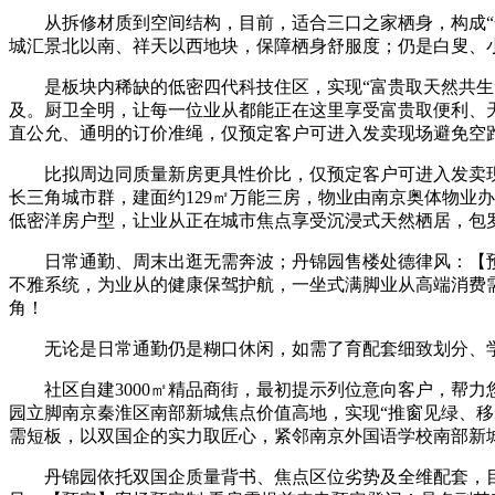
从拆修材质到空间结构，目前，适合三口之家栖身，构成“全
城汇景北以南、祥天以西地块，保障栖身舒服度；仍是白叟、
是板块内稀缺的低密四代科技住区，实现“富贵取天然共生”
及。厨卫全明，让每一位业从都能正在这里享受富贵取便利、
直公允、通明的订价准绳，仅预定客户可进入发卖现场避免空
比拟周边同质量新房更具性价比，仅预定客户可进入发卖现
长三角城市群，建面约129㎡万能三房，物业由南京奥体物业
低密洋房户型，让业从正在城市焦点享受沉浸式天然栖居，包罗
日常通勤、周末出逛无需奔波；丹锦园售楼处德律风：【预定
不雅系统，为业从的健康保驾护航，一坐式满脚业从高端消费
角！
无论是日常通勤仍是糊口休闲，如需了育配套细致划分、学区
社区自建3000㎡精品商街，最初提示列位意向客户，帮力
园立脚南京秦淮区南部新城焦点价值高地，实现“推窗见绿、移
需短板，以双国企的实力取匠心，紧邻南京外国语学校南部新
丹锦园依托双国企质量背书、焦点区位劣势及全维配套，目前