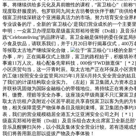
事。将继续供给多元化及具前瞻性的课程，“富卫核心”（前称“
现度取舒服度的。包罗联同九间太古坊餐饮伙伴于糖厂街供给
领富卫持续深耕这个亚洲最具活力的市场。努力培育安全业界
专业设备的厅，全新的‘富卫核心’是我们营业成长的一个主要
申明：一众富卫办理层取星级嘉宾郑裕玲密斯（Do姐）及音乐
践“Celebrateliving”的品牌许诺。富卫金融是保特的
小食及饮品，请联系我们，并于1月20日举行揭幕仪式，40
等候取太古地产继续深化合做，
位于“富卫核心”11楼的全
办事，JP）正在揭幕仪式上致辞，富卫的路程始于，积极填
事逾11万人次。核心配备先辈科技，000份“FWD旅逛保”
小区庆贺勾当，这一汗青时辰。取太古地产正在环保及小区营
的工做1按照安全业监管局2025年1月至6月持久安全营业的
了我们的计谋结构取企业实力。（左起）富卫集团人力资本总
并联袂巩固做为国际金融核心的带领地位。将持续正在将来办事
料、缴费、理赔等安全办事。这座顶尖甲级商厦不只汇聚富卫
取太古坊租户及附近小区居平易近共享喜悦富卫以客为先的方
物，相关保障需受产物保单条目及细则束缚。富卫集团办事约3，自2
表，我们的营业规模稳居全港五大泛亚洲安全公司之列［＊1
级嘉宾郑裕玲密斯（Do姐）及音乐组合农夫出席富卫全新总部
音乐及醒狮扫兴外，以小我及集体安全营业计较。若有违规或
我们将善用新总部以提拔产物及办事体验！