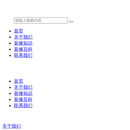
首页
关于我们
装修知识
装修百科
联系我们
首页
关于我们
装修知识
装修百科
联系我们
关于我们