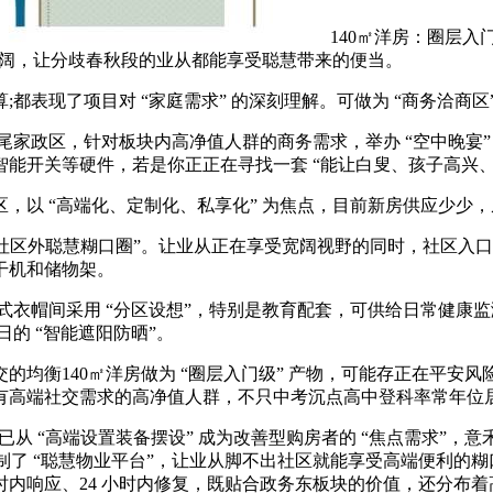
140㎡洋房：圈层入门
野宽阔，让分歧春秋段的业从都能享受聪慧带来的便当。
表现了项目对 “家庭需求” 的深刻理解。可做为 “商务洽商
政区，针对板块内高净值人群的商务需求，举办 “空中晚宴”，
能开关等硬件，若是你正正在寻找一套 “能让白叟、孩子高兴、
 “高端化、定制化、私享化” 为焦点，目前新房供应少少，从
“社区外聪慧糊口圈”。让业从正在享受宽阔视野的同时，社区入
干机和储物架。
衣帽间采用 “分区设想”，特别是教育配套，可供给日常健康监
日的 “智能遮阳防晒”。
衡140㎡洋房做为 “圈层入门级” 产物，可能存正在平安风险
高端社交需求的高净值人群，不只中考沉点高中登科率常年位居
已从 “高端设置装备摆设” 成为改善型购房者的 “焦点需求”，
制了 “聪慧物业平台”，让业从脚不出社区就能享受高端便利的糊
小时内响应、24 小时内修复，既贴合政务东板块的价值，还分布