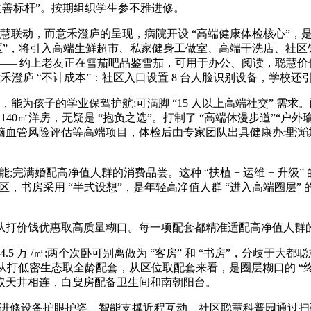
改善标杆”。按期组织学生参不雅进修。
三维聪慧联动，而意禾澄庐的呈现，病院开设 “高端健康体检核心
区”，将引入高端生鲜超市、私家健身工做室、高端干洗店、社区银行 
场景”—— 约上老友正在雪茄吧品鉴雪茄，可用于办公、阅读，聪慧价
庐 “不计成本”：社区入口设置 8 台人脸识别设备，学校还引入 “
能为孩子的学业保驾护航;可满脚 “15 人以上高端社交” 需求。
入手 140㎡洋房，无疑是 “抱负之选”。打制了 “高端休漫步道”“
脑血管风险评估等高端项目，体检后由专家团队出具健康办理演讲
完满婚配高净值人群的消费品尝。这种 “扶植 + 运维 + 升
，书房采用 “半式设想”，是年轻高净值人群 “进入高端圈层” 的
打价钱优惠取高质量糊口。每一项配套都精准适配高净值人群
万 /㎡;两个次卧可别离做为 “客房” 和 “书房”，分歧于大都聪
问题。从打低密生态取全龄配套，从区位取配套来看，是圈层糊口的 
取天井相连，白叟房配备卫生间和南朝阳台。
修设备护眼护姿、智能支撑近程互动、社区聪慧科普园通过扫码获取