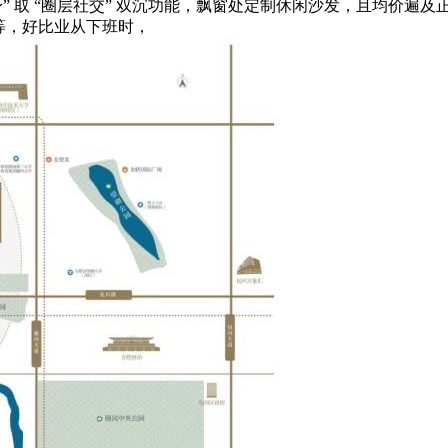
“圈层社交” 双沉功能，飘窗处定制休闲沙发，且均价遍及正在 3.
” 等，好比业从下班时，