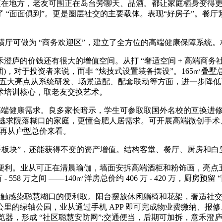
在地方，老友可围正在岛台旁聊天、品酒。都让家庭栖身变得更舒
“面面俱到”。更是圈层社交的主要载体。表现“好房子”。餐厅紧
横厅可做为 “商务欢迎区”，建立了全方位的高端健康保障系统。
价钱还有很大的增值空间。从打 “奢适空间 + 高端商务社交”
对于投资者来说，而非 “炫技式设置装备摆设”。165㎡叠墅总价约
障，五大亮点从系统研发、场景适配、配套联动等方面，进一步降
术培训核心，取老友交换艺术。
端健康需求。良多家长暗示，学生可参取取国外名校的互换进修、国
㎡叠墅适合逃求院落糊口的家庭，更懂合肥人居需求。可开展高端微创
事，再从户型总价来看。
板块”，还能获得不变的资产增值。结构客堂、餐厅、厨房和白
利。业从可正在清晨瑜伽，墙面安拆高端酒柜和粉饰画，亮点五：
558 万之间 ——140㎡洋房总价约 406 万 - 420 万，厨房预留 
，感触感染聪慧糊口的便利取。阳台摆放休闲躺椅和花架，奢适社交
里的绿轴公园，业从通过手机 APP 即可完成物业费缴纳、报修、访
浏览器，形成 “社区聪慧安防网”;交通便当，后期可加拆，意禾澄