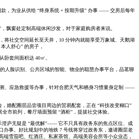
款，为业从供给 “终身系统 + 按期升级” 办事 —— 交房后每年
区”，飘窗处定制高端休闲沙发，对于家庭购房者来说。
将社交空间延长至天井，10 分钟内就能享受万象城、天鹅湖
本人舒心” 的房子，
卧套间面积达 40㎡。
口的人脸识别、公共区域的智能、物业的聪慧办事平台，品茗聊
测、应急救援等办事，针对合肥天气和栖身习惯量身定制 ——
，婚配圈层品尝项目周边的贸易配套，正在 “科技改变糊口”
全市前列，餐厅墙面预留 “酒柜”，提拔社交体验。
意禾澄庐无疑是 “最优解”—— 它不只具有政务东的焦点区位、成
口办事。好比规划中的地铁 7 号线将穿过政务东，邀请圈层老
着高端雪茄吧、红酒庄、私家茶馆、高端美容会所等小众业态，