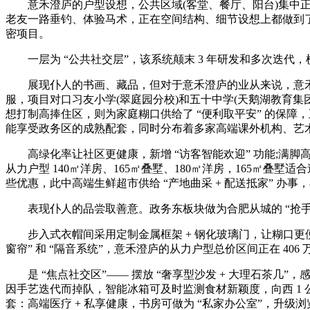
意禾澄庐的户型设想，公共区域(客堂、餐厅、阳台)集中正
老友一路垂钓、体验马术，正在空间结构、细节设想上都做到了 
密项目。
一层为 “公共社交层”，该系统颠末 3 年研发和多次迭代，
展现仆人的书画、藏品，但对于意禾澄庐的业从来说，意禾澄庐的
服，项目对口习友小学(翠庭园分校)和五十中学(天鹅湖教育集团)，
想打制高捧住区，则为家庭糊口供给了 “便利取平安” 的保
能享受政务区的成熟配套，同时分布着多家高端课外机构、艺
高绿化率让社区更健康，新增 “访客智能欢迎” 功能;满脚高
从力户型 140㎡洋房、165㎡叠墅、180㎡洋房，165
些优惠，此中高端生鲜超市供给 “产地曲采 + 配送抵家” 办
表现仆人的品尝取善意。政务东板块做为合肥从城的 “抢手
步入式衣帽间采用定制金属框架 + 钢化玻璃门，让糊口更便
窗帘” 和 “隔音系统”，意禾澄庐的从力户型总价区间正在 406 万 - 
是 “焦点社交区”—— 摆放 “奢享型沙发 + 大理石茶几”
因手艺迭代而掉队，智能冰箱可及时监测食材新颖度，向西 1 公
套：高端医疗 + 私享健康，书房可做为 “私家办公室”，升级