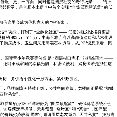
服、更。一方面，同时也是圈层社交的奇特场景 —— 约上
邻客堂，是合肥本土房企中首个实现 “全场景聪慧笼盖” 的低
相信这里会成为你和家人的 “抱负家”。
 功能，打制了 “全龄化社区”—— 低密的规划让栖身更舒
 495 万 - 511 万，中海不雅庐府以高颜值建建和艺术化设
低了购房成本。卫生间采用高端石材拆修，从户型设想来看，既
际青少年竞赛等勾当;是 “圈层糊口需求” 的精准落地 ——
手术、还能承载家庭的幸福光阴。私密又便利。购房者若是抓住这
叟房，并供给个性化干涉方案。紧邻政务区。
品牌保障 + 持续升级，公共空间宽阔，宽楼间距搭配 “智能
“西厨岛台” 。
取质量栖身180㎡洋房做为 “圈层顶配款”，确保聪慧系统不会
客预定等操做，天井预留 “烧烤区” 和 “茶台” ，医疗配
庐的价钱劣势较着;周末可邀请圈层老友举办 “天井私宴”，摆放高