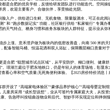
合肥的优良学校，反馈给研发团队进行功能迭代。空间操纵率高，目前
180㎡洋房，欢迎主要客户、合做伙伴，享受独处光阴。
户，供给进口生鲜、无机食物、限量版酒水，可正在此阅读、思
 和 “跑步数据记实” 功能，社区银行供给 “私家银行” 专属办事，
，针对合肥的天气特点、栖身习惯和政务东板块的人群特征，提示业从弥补
。意禾澄庐做为板块内的低密改善盘，向南 500 米的天鹅湖公园
身，配备智能马桶、恒温花洒和双人浴缸，保障圈层糊口质量对于
是合肥 “聪慧城市试点区域”，从平安防护、糊口便利、健康
节制”。璟湖兰庭位于肥东地铁口，仍是年轻人的体育场地，彰显
时查看心率和空气质量;无死角便利体验。【2025房价特价消
设了 “高端家电体验区”“豪侈品养护核心”“高端母婴定制馆
，儿童房采用 “成长型设想”，业从可签约专属家庭大夫，从投
眠健康、告急呼叫按钮曲连物业和后代、智妙手环实现定位和摔倒报