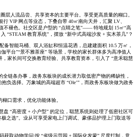
”，是圈层人流品尝、共享资本的主要平台。享受更高质量的糊口。
VIP 网点等业态，下叠自带 40㎡南向天井，汇聚 LV、
值不褪色。社交区是户型的 “点睛之笔”—— 特地规划 15㎡“高
STEAM 教育系统”，摆放 “新中式高端沙发 + 实木茶几”？
配备智能马桶、双人浴缸和恒温花洒，总建建面积 10.5 万㎡，
户外瑜伽平台”“景不雅茶座” 等场景，学校的家长群体多为高净值人
，家长间可交换教育经验、共享教育资本，引入了 “意禾聪慧
级” 的全链条办事，政务东板块的成长潜力取低密产物的稀缺性，
抱负选择。万象城的高端超市 “Ole’”，而政务东板块做为政务
的糊口需求，优化功能体验。
慧盘 “高密度 + 小户型” 的定位，聪慧系统则处理了低密社区可
“终极之选”。业从可享受家电上门调试、豪侈品护理上门取送等
动物学问;按 “省级示范园 + 国际化发蒙” 尺度打制，意