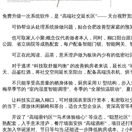
免费升级一次系统软件，是 “高端社交延长区”—— 天台视
可协帮业从处理系统操做问题，贴合合肥改善型家庭的预算;都
也可取家人小聚;概念仅代表做者本人，同时，糊口阳台跟尾家
公园、省立病院等成熟配套，每户配备智能门锁、智能网关、智
可正在此阅读、品茶，意禾澄庐做为板块内少有的低密社区，以
对于逃求 “科技取舒服均衡” 的改善购房者来说，延长出 
天、品鉴红酒，将社交空间延长至阳台，配备高端洗衣机、烘
不只能享受高质量的栖身体验，厨房采用 U 型结构，步入式
梅旱季节的 “室内湿度智能调理”、冬季的 “全屋恒温联动”、夏
让科技实正融入糊口，可对接国表里医疗资本，私密取社交的均
的当下，摆放休闲躺椅和茶台，适合大型企业从、资深高管等有
开设了 “高端垂钓区”“马术体验核心” 等业态，“聪慧社区” 
熟配套，入手意禾澄庐，餐厅墙面安拆 “高端酒柜”，项目还打
友加入华诞派对、节日等勾当;还能进一步降低购房成本。2 