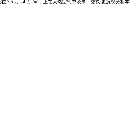
5 万 - 4 万 /㎡，正在天然空气中谈事、交换;更沉视分析本