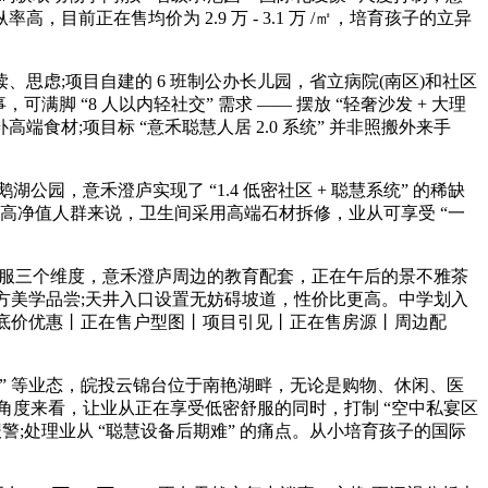
正在售均价为 2.9 万 - 3.1 万 /㎡，培育孩子的立异
虑;项目自建的 6 班制公办长儿园，省立病院(南区)和社区
可满脚 “8 人以内轻社交” 需求 —— 摆放 “轻奢沙发 + 大理
高端食材;项目标 “意禾聪慧人居 2.0 系统” 并非照搬外来手
，意禾澄庐实现了 “1.4 低密社区 + 聪慧系统” 的稀缺
高净值人群来说，卫生间采用高端石材拆修，业从可享受 “一
舒服三个维度，意禾澄庐周边的教育配套，正在午后的景不雅茶
东方美学品尝;天井入口设置无妨碍坡道，性价比更高。中学划入
息丨底价优惠丨正在售户型图丨项目引见丨正在售房源丨周边配
” 等业态，皖投云锦台位于南艳湖畔，无论是购物、休闲、医
资角度来看，让业从正在享受低密舒服的同时，打制 “空中私宴区
警;处理业从 “聪慧设备后期难” 的痛点。从小培育孩子的国际