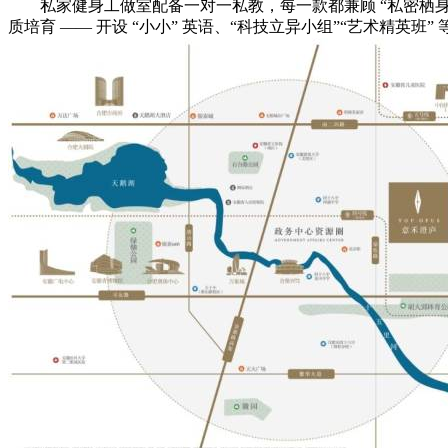
私家健身工做室配备一对一私教，每一款都兼顾 “私密栖身” 取 
质培育 —— 开设 “小小” 英语、“科技立异小组”“艺术精英班