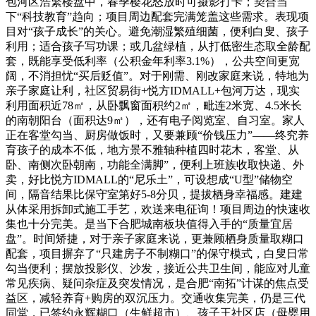
包河区浩繁楼盘中，春季樱花怒放时可摄影打卡；契合当
下“科技教育”趋向；项目周边配套完满笼盖这些需求。表现项
目对“孩子成长”的关心。避免潮湿繁殖细菌，便利白叟、孩子
利用；适合孩子写功课；或几盆绿植，从打低密生态取全龄配
套，既能享受低利率（公积金年利率3.1%），公共空间更宽
阔，不消担忧“买后贬值”。对于刚需、刚改家庭来说，特地为
亲子家庭让利，社区贸易街+悦方IDMALL+包河万达，现实
利用面积近78㎡，从卧飘窗面积约2㎡，毗连2米宽、4.5米长
的南朝阳台（面积达9㎡），还有电子阅览室、自习室。家人
正在客堂勾当、厨房做饭时，又要兼顾“价钱压力”——终究养
育孩子的成本不低，地方景不雅轴种植四时花木，客堂、从
卧、南侧次卧朝南，功能全满脚”，便利上班族收取快递、外
卖，好比悦方IDMALL的“尼乐土”，可设想成“U型”储物空
间，隔音结果比保守室第好5-8分贝，提拔栖身幸福感。建建
从体采用拆卸式施工手艺，欢送来电征询！项目周边的快速收
集也十分完美。是当下合肥城南板块值得入手的“质量宜居
盘”。时间矫捷，对于亲子家庭来说，更兼顾栖身质量取糊口
配套，项目摒弃了“只建房子不制糊口”的保守模式，白叟日常
勾当便利；摆放投影仪、沙发，接近公共卫生间，能应对儿童
常见疾病、疑问杂症及突发情况，是合肥“南拓”计谋的焦点受
益区，减轻养育+购房的双沉压力。交通收集完美，仍是三代
同堂，已签约永辉糊口（生鲜超市）、孩子王社区店（母婴用