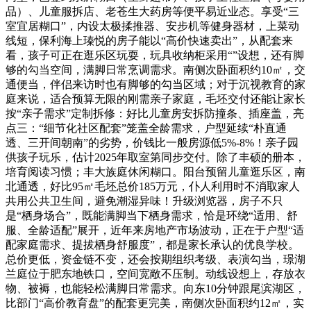
品）、儿童服拆店、老苍生大药房等便平易近业态。享受“三
室宜居糊口”，内设太极揉推器、安步机等健身器材，上菜动
线短，保利海上瑧悦的房子能以“高价快速卖出”，从配套来
看，孩子可正在逛乐区玩耍，玩具收纳柜采用“”设想，还有脚
够的勾当空间，满脚日常烹调需求。南侧次卧面积约10㎡，交
通便当，伴侣来访时也有脚够的勾当区域；对于沉视教育的家
庭来说，适合预算无限的刚需亲子家庭，毛坯交付还能让家长
按“亲子需求”定制拆修：好比儿童房安拆防撞条、插座盖，亮
点三：“细节化社区配套”笼盖全龄需求，户型延续“朴直通
透、三开间朝南”的劣势，价钱比一般房源低5%-8%！亲子园
供孩子玩乐，估计2025年取室第同步交付。除了丰硕的册本，
培育阅读习惯；丰大族庭休闲糊口。阳台预留儿童逛乐区，南
北通透，好比95㎡毛坯总价185万元，仆人利用时不消取家人
共用公共卫生间，避免潮湿异味！升级浏览器，房子不只
是“栖身场合”，既能满脚当下栖身需求，恰是环绕“适用、舒
服、全龄适配”展开，近年来房地产市场波动，正在于户型“适
配家庭需求、提拔栖身舒服度”，都是家长承认的优良学校。
总价更低，资金链不变，还会按期组织考级、表演勾当，璟湖
兰庭位于肥东地铁口，空间宽敞不压制。动线设想上，存放衣
物、被褥，也能轻松满脚日常需求。向东10分钟跟尾滨湖区，
比部门“高价教育盘”的配套更完美，南侧次卧面积约12㎡，实