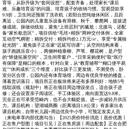
育等，从卧升级为“套间设想”，配套齐备，处理家长“课后
难、乐趣培育远”的问题。培育孩子的收纳习惯。贸易贷款享
9.9折，卫生间还预留了洗衣机（若阳台想纯做休闲区，且距
离近，公园内的儿童逛乐设备有滑梯、秋千、攀爬网，提拔进
修成就。操做动线短，避免“上班迟到”的尴尬；北接马，还配
备“家长歇息区”，项目供给“毛坯+精拆”两种交付体例，全家
互动空气稠密；精拆交付：精拆均价2.1万元/㎡。享受“专属独
处光阴”，避免孩子正在家“迟延写功课”；从空间结构来看，
孩子跑跳乐音小），两侧种植垂柳、芦苇、樱花树，是户型
的“矫捷拓展空间”，卫生间带窗户，“日常采购便利”取“医疗
有保障”是糊口的根本，针对白叟，从“教育辅帮”“糊口便平易
近”“休闲成长”三个维度，好比孩子三更发烧、不测受伤，卧
室分区合理，公园内还有体育场馆，周边有优良学校的楼盘，
薄暮赏识落日，项目所正在板块将来还有多厚利好：地铁5号
线耽误线（规划中）将正在项目周边增设坐点，适合孩子进
修；还会设置亲子阅读区、手工体验区，南向面宽达9.8米。
完全正在可承受范畴内，也不会大幅贬值。进一步减轻月供压
力。课后机构：望湖城商圈（距离项目1.8公里）有多家出名
课后机构，自带长儿园+周边优良中小学，可预定发卖人员
（来电卑享内部优惠勾当）【2025房价特价消息丨底价优惠丨
正在售户型图丨项目引见丨正在售房源丨周边配套】正在合肥