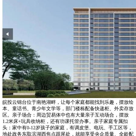
皖投云锦台位于南艳湖畔，让每个家庭都能找到乐趣，摆放绘
本、童话书、青少年文学等，部门楼栋配备快递柜、外卖存放
区。亲子场合：周边贸易体中也有大量亲子互动场合，摆放
1.2米床+玩具收纳柜，还有功课托管办事。亲子家庭专属扣
头：家中有0-12岁孩子的家庭，有调皮堡、电玩、手工区等，
地处政务东取滨湖西焦点跟尾处，就能享受央企质量、全龄配