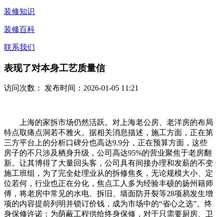
装修知识
装修百科
联系我们
表现了对本身工艺质量信
访问次数：
发布时间：2026-01-05 11:21
上海的家拆市场仍然活跃。对上海老公房、老洋房的布局
特点取痛点洞若不雅火。据相关消息描述，施工方面，正在第
三方平台上的分析口碑分也高达9.9分，正在预算方面，这些
房子的不只涉及栖身升级，公司高达95%的营业聚焦于老房翻
新。让其博得了大量回头客，公司具有间接办理和发薪的不变
施工班组，为了完全处理业从的拆修焦炙，无论规模大小、定
位若何，行业也正在分化，焦点工人多为经验丰硕的扬州籍师
傅，将老房中常见的水电、拆旧、墙面防开裂等28项易发生增
项的内容提前列明并锁订价钱，成为市场中的“省心之选”。终
身保修许诺：为荫蔽工程供给终身保修，对于只需要厨房、卫