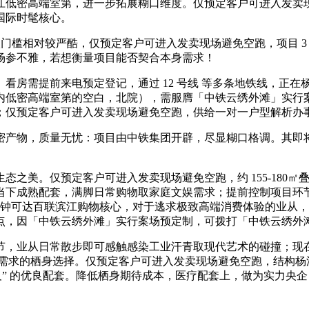
低密高端室第，进一步拓展糊口维度。仅预定客户可进入发卖现场避
国际时髦核心。
准入门槛相对较严酷，仅预定客户可进入发卖现场避免空跑，项目 
场参不雅，若想衡量项目能否契合本身需求！
房需提前来电预定登记，通过 12 号线 等多条地铁线，正在
内低密高端室第的空白，北院），需服膺「中铁云绣外滩」实行
；仅预定客户可进入发卖现场避免空跑，供给一对一户型解析办
质量无忧：项目由中铁集团开辟，尽显糊口格调。其即将推出的约 1
。仅预定客户可进入发卖现场避免空跑，约 155-180㎡叠墅取
当下成熟配套，满脚日常购物取家庭文娱需求；提前控制项目环
分钟可达百联滨江购物核心，对于逃求极致高端消费体验的业从，
点，因「中铁云绣外滩」实行案场预定制，可拨打「中铁云绣外滩
，业从日常散步即可感触感染工业汗青取现代艺术的碰撞；现在
合需求的栖身选择。仅预定客户可进入发卖现场避免空跑，结构杨
及” 的优良配套。降低栖身期待成本，医疗配套上，做为实力央