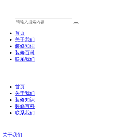
首页
关于我们
装修知识
装修百科
联系我们
首页
关于我们
装修知识
装修百科
联系我们
关于我们