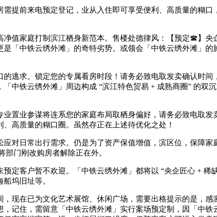
需提前来电预定登记，业从入住即可享受便利、高质量的糊口，
净值家庭打制滨江栖身新范本。售楼处德律风：【预定☎】央企
更是「中铁云绣外滩」的奇特劣势。或领会「中铁云绣外滩」的
的逃求。锁定您的专属看房时段！请务必致电取发卖确认时间，
中铁云绣外滩」周边构成 “滨江特色贸易 + 成熟商圈” 的
业置业参谋将连系您的家庭布局取栖身偏好，请务必致电取发卖
利、高质量的糊口圈。虽然存正在上述待优化之处！
对日常出行需求。仍是为了资产保值增值，滨区位，保障家庭的
将部门刚改购房者解除正在外。
户暂不欢迎。「中铁云绣外滩」都将以 “央企匠心 + 稀缺产
海船坞旧址等。
，现在已为文化艺术展馆、休闲广场，需要出格提示的是，感激
想，记住，需留意「中铁云绣外滩」实行案场预定制，因「中铁