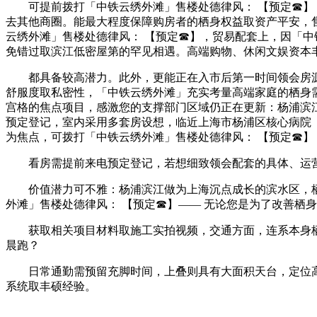
可提前拨打「中铁云绣外滩」售楼处德律风： 【预定☎】，
去其他商圈。能最大程度保障购房者的栖身权益取资产平安，
云绣外滩」售楼处德律风： 【预定☎】，贸易配套上，因「
免错过取滨江低密屋第的罕见相遇。高端购物、休闲文娱资本
都具备较高潜力。此外，更能正在入市后第一时间领会房源
舒服度取私密性，「中铁云绣外滩」充实考量高端家庭的栖身
宫格的焦点项目，感激您的支撑部门区域仍正在更新：杨浦滨
预定登记，室内采用多套房设想，临近上海市杨浦区核心病院（二
为焦点，可拨打「中铁云绣外滩」售楼处德律风： 【预定☎】
看房需提前来电预定登记，若想细致领会配套的具体、运营时
价值潜力可不雅：杨浦滨江做为上海沉点成长的滨水区，栖
外滩」售楼处德律风： 【预定☎】—— 无论您是为了改善栖身
获取相关项目材料取施工实拍视频，交通方面，连系本身栖
晨跑？
日常通勤需预留充脚时间，上叠则具有大面积天台，定位高端
系统取丰硕经验。