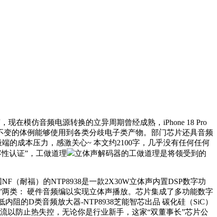
在模仿音频电源转换的立异周期曾经成熟，iPhone 18 Pro
不变的体例能够使用到各类分歧电子类产物。部门芯片还具音频
端的成本压力，感激关心~ 本文约2100字，几乎没有任何任何
性认证”，工做道理
立体声解码器的工做道理是将领受到的
耐福）的NTP8938是一款2X30W立体声内置DSP数字功
”两类： 硬件音频编以实现立体声播放。芯片集成了多功能数字
低内阻的D类音频放大器-NTP8938芝能智芯出品 碳化硅（SiC）
电流以防止热失控，无论你是行业新手，这家“双董事长”芯片公