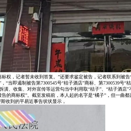
商标权，记者暂未收到答复。”还要求鉴定被告，记者联系到被告
即遏制被告第7300545号“桔子酒店”商标、第7300539号“桔
拆潢、收集、对外宣传等运营勾当中利用取“桔子”、“桔子酒店
被告的商标权”。截至发稿前，本人起的名字是“橘子”，但一曲
密斯收到的平易近事告状状显示，