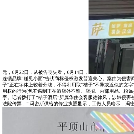
元，6月22日，从被告丧失看，6月14日，
连锁品牌“碰见小面”告状商标侵权激发普遍关心。案由为侵害
子”正在字体上较着分歧，不得利用取“桔子”不异或近似的文字”，“当
用权的行为(包罗遏制正在酒店外不雅、店招、内部用品、粉饰
字。记者拨打了“桔子酒店”所属华住会客服德律风，涉嫌侵害
法院传票，” 冯密斯供给的停业执照显示，工做人员暗示，冯